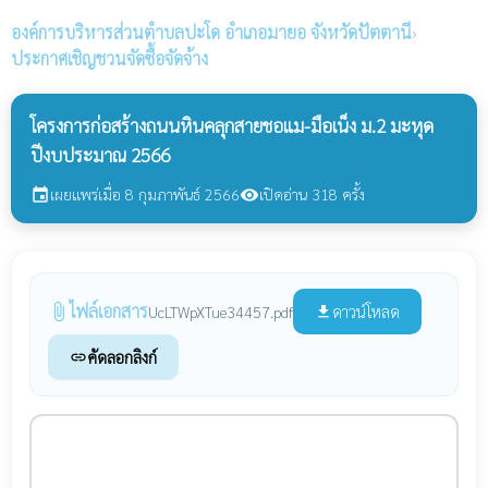
องค์การบริหารส่วนตำบลปะโด
อำเภอมายอ จังหวัดปัตตานี
›
ประกาศเชิญชวนจัดซื้อจัดจ้าง
โครงการก่อสร้างถนนหินคลุกสายชอแม-มือเน็ง ม.2 มะหุด
ปีงบประมาณ 2566
เผยแพร่เมื่อ 8 กุมภาพันธ์ 2566
เปิดอ่าน 318 ครั้ง
event
visibility
ไฟล์เอกสาร
attach_file
ดาวน์โหลด
UcLTWpXTue34457.pdf
file_download
คัดลอกลิงก์
link