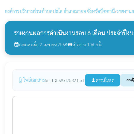
องค์การบริหารส่วนตำบลปะโด
อำเภอมายอ จังหวัดปัตตานี
›
รายงานก
รายงานผลการดำเนินงานรอบ 6 เดือน ประจำปีง
เผยแพร่เมื่อ 2 เมษายน 2568
เปิดอ่าน 106 ครั้ง
event
visibility
ไฟล์เอกสาร
attach_file
ดาวน์โหลด
ค
5nt1DteWed25321.pdf
file_download
link