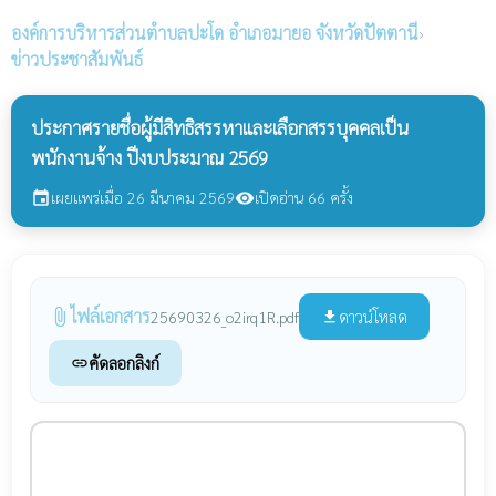
องค์การบริหารส่วนตำบลปะโด
อำเภอมายอ จังหวัดปัตตานี
›
ข่าวประชาสัมพันธ์
ประกาศรายชื่อผู้มีสิทธิสรรหาและเลือกสรรบุคคลเป็น
พนักงานจ้าง ปีงบประมาณ 2569
เผยแพร่เมื่อ 26 มีนาคม 2569
เปิดอ่าน 66 ครั้ง
event
visibility
ไฟล์เอกสาร
attach_file
ดาวน์โหลด
25690326_o2irq1R.pdf
file_download
คัดลอกลิงก์
link