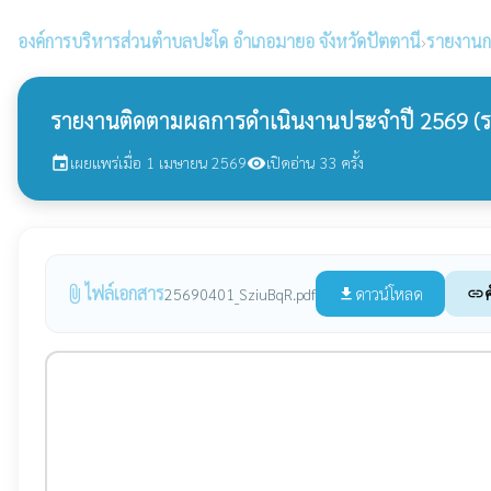
องค์การบริหารส่วนตำบลปะโด
อำเภอมายอ จังหวัดปัตตานี
›
รายงานก
รายงานติดตามผลการดำเนินงานประจำปี 2569 (รอ
เผยแพร่เมื่อ 1 เมษายน 2569
เปิดอ่าน 33 ครั้ง
event
visibility
ไฟล์เอกสาร
attach_file
ดาวน์โหลด
ค
25690401_SziuBqR.pdf
file_download
link