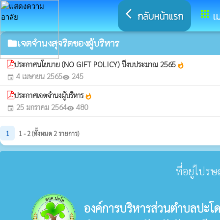
arrow_back_ios
apps
กลับหน้าแรก
เม
เจตจำนงสุจริตของผู้บริหาร
folder
ประกาศนโยบาย (NO GIFT POLICY) ปีงบประมาณ 2565
whatshot
4 เมษายน 2565
245
event
visibility
ประกาศเจตจำนงผู้บริหาร
whatshot
25 มกราคม 2564
480
event
visibility
1
1 - 2 (ทั้งหมด 2 รายการ)
ที่อยู่ไปร
องค์การบริหารส่วนตำบลปะโ