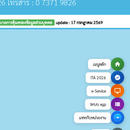
26 โทรสาร : 0 7371 9826
บายการคุ้มครองข้อมูลส่วนบุคคล
update : 17 กรกฎาคม 2569
home
เมนูหลัก
verified
ITA 2026
desktop_windows
e-Service
view_list
ระบบ egp
แชทกับหน่วยงาน