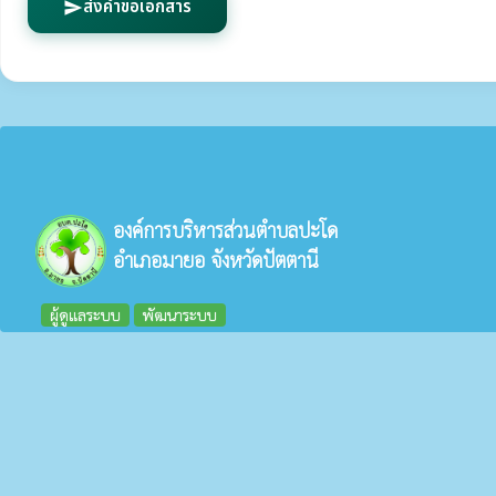
ส่งคำขอเอกสาร
send
องค์การบริหารส่วนตำบลปะโด
อำเภอมายอ จังหวัดปัตตานี
ผู้ดูแลระบบ
พัฒนาระบบ