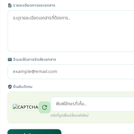
รายละเอียดการขอเอกสาร
description
อีเมลล์ในการจัดส่งเอกสาร
email
ยืนยันตัวตน
verified_user
refresh
คลิกที่รูปเพื่อเปลี่ยนรหัสใหม่