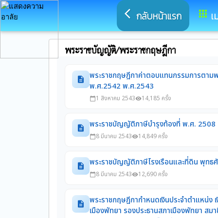
arrow_back_ios
apps
กลับหน้าแรก
เม
พระราชบัญญัติ/พระราชกฤษฎีกา