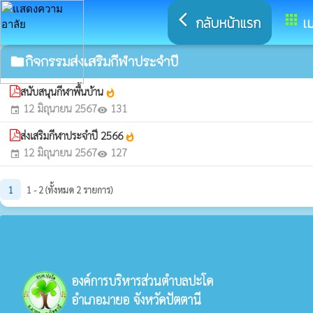
arrow_back_ios
apps
กลับหน้าแรก
เม
กิจกรรมส่งเสริมกีฬาประจำปี
folder
สนับสนุนกีฬาพื้นบ้าน
whatshot
12 มิถุนายน 2567
131
event
visibility
ส่งเสริมกีฬาประจำปี 2566
whatshot
12 มิถุนายน 2567
127
event
visibility
1
1 - 2 (ทั้งหมด 2 รายการ)
องค์การบริหารส่วนตำบลปะโด
อำเภอมายอ จังหวัดปัตตานี